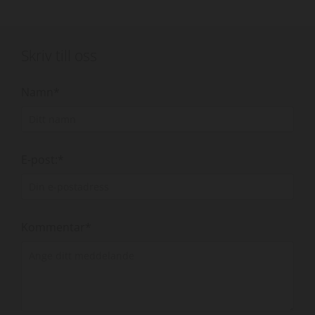
Skriv till oss
Namn*
E-post:*
Kommentar*