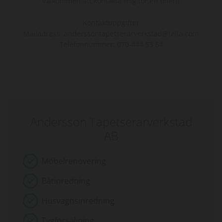
Välkommen att kontakta mig för en offert!
Kontaktuppgifter
Mailadress: anderssontapetserarverkstad@telia.com
Telefonnummer: 070-444 53 64
Andersson Tapetserarverkstad
AB
Möbelrenovering
Båtinredning
Husvagnsinredning
Tygförsäljning